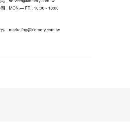
｜service@kidmory.com.tw
｜MON.— FRI. 10:00 - 18:00
｜marketing@kidmory.com.tw