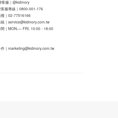
E@客服｜
@kidmory
客服專線｜0800-001-176
｜02-77516166
｜service@kidmory.com.tw
｜MON.— FRI. 10:00 - 18:00
｜marketing@kidmory.com.tw